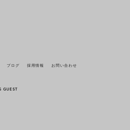
2025年1月
(2)
2024年12月
(1)
2024年11月
(1)
2024年10月
(1)
2024年9月
(1)
2024年8月
(1)
ブログ
採用情報
お問い合わせ
2024年7月
(2)
S GUEST
2024年6月
(1)
2024年5月
(1)
2024年4月
(1)
2024年3月
(1)