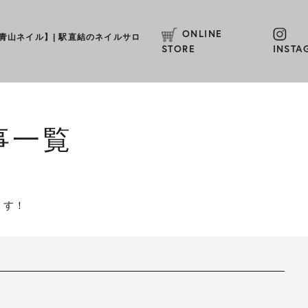
ONLINE
L【青山ネイル】
|
駅直結のネイルサロ
STORE
INSTA
事一覧
ます！