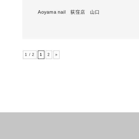
Aoyama nail 荻窪店 山口
1 / 2
1
2
»