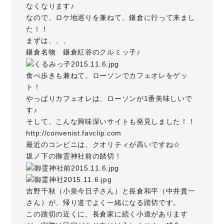
なくなります♪
なので、ロケ地巡りを兼ねて、鎌倉に行って来まし
た！！
まずは、、、
鎌倉名物 鎌倉紅谷の
クルミッ子
♪
食べ歩きも兼ねて、ローソンでカフェオレをゲッ
ト！
やっぱりカフェオレは、ローソンが1番美味しいで
す♪
そして、こんな興味深いサイトも発見しました！！
http://convenist.favclip.com
最近のコンビニは、クオリティが高いですね☆
坂ノ下の御霊神社前の踏切！
吉野千秋（小泉今日子さん）と長倉和平（中井貴一
さん）が、帰り道でよく一緒になる踏切です。
この踏切の近くに、長倉家に続く小道があります