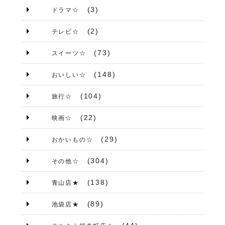
(3)
ドラマ☆
(2)
テレビ☆
(73)
スイーツ☆
(148)
おいしい☆
(104)
旅行☆
(22)
映画☆
(29)
おかいもの☆
(304)
その他☆
(138)
青山店★
(89)
池袋店★