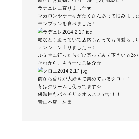
新宿にお買物に行った時、少し休憩にと
ラデュレ
に寄りました★
マカロンやケーキがたくさんあって悩みまし
モンブランを食べました！
箱なども凝っていて店内もとっても可愛らしい
テンション上りました～！
ルミネに行ったらぜひ寄ってみて下さい☆2の
それから、もう一つご紹介☆
前から香りが大好きで集めているクロエ！
冬はクリームも使ってます☆
保湿性もバッチリ☆オススメです！！
青山本店 村田