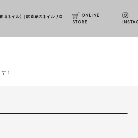
ONLINE
L【青山ネイル】
|
駅直結のネイルサロ
STORE
INSTA
ます！