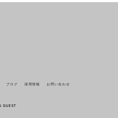
2025年11月
(1)
2025年10月
(1)
2025年9月
(1)
2025年8月
(1)
2025年7月
(2)
2025年6月
(1)
2025年5月
(1)
ブログ
採用情報
お問い合わせ
2025年4月
(1)
2025年3月
(1)
S GUEST
2025年2月
(1)