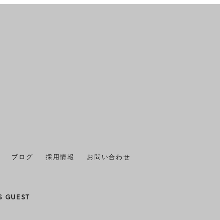
2025年11月
(1)
2025年10月
(1)
2025年9月
(1)
2025年8月
(1)
2025年7月
(2)
2025年6月
(1)
2025年5月
(1)
ブログ
採用情報
お問い合わせ
2025年4月
(1)
2025年3月
(1)
S GUEST
2025年2月
(1)