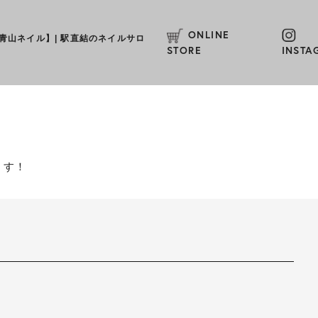
ONLINE
L【青山ネイル】
|
駅直結のネイルサロ
STORE
INSTA
ます！