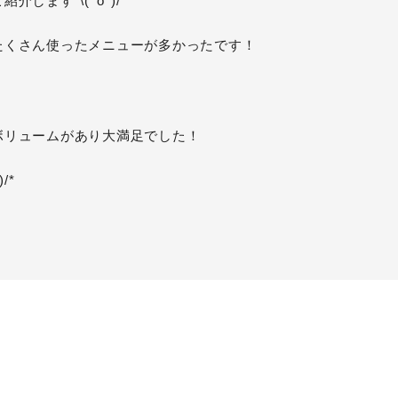
します*\(^o^)/*
たくさん使ったメニューが多かったです！
ボリュームがあり大満足でした！
/*