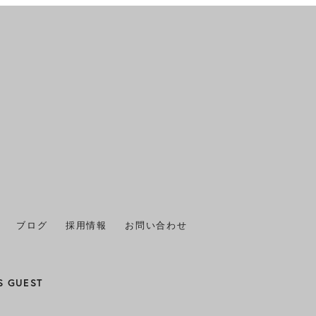
2025年11月
(1)
2025年10月
(1)
2025年9月
(1)
2025年8月
(1)
2025年7月
(2)
2025年6月
(1)
2025年5月
(1)
ブログ
採用情報
お問い合わせ
2025年4月
(1)
2025年3月
(1)
S GUEST
2025年2月
(1)