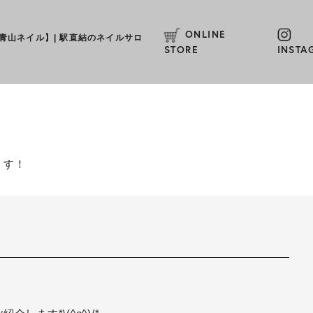
ONLINE
L【青山ネイル】
|
駅直結のネイルサロ
STORE
INSTA
ます！