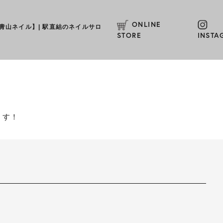
ONLINE
L【青山ネイル】
|
駅直結のネイルサロ
STORE
INSTA
ます！