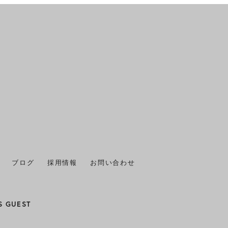
2025年11月
(1)
2025年10月
(1)
2025年9月
(1)
2025年8月
(1)
2025年7月
(2)
2025年6月
(1)
2025年5月
(1)
ブログ
採用情報
お問い合わせ
2025年4月
(1)
2025年3月
(1)
S GUEST
2025年2月
(1)