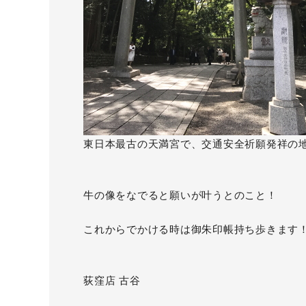
東日本最古の天満宮で、交通安全祈願発祥の
牛の像をなでると願いが叶うとのこと！
これからでかける時は御朱印帳持ち歩きます
荻窪店 古谷