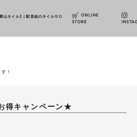
ONLINE
L【青山ネイル】
|
駅直結のネイルサロ
STORE
INSTA
ます！
ルお得キャンペーン★